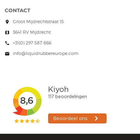
CONTACT
Groot Mijdrechtstraat 15
room
3641 RV Mijdrecht
map
+31(0) 297 587 866
call
info@liquidrubbereurope.com
mail