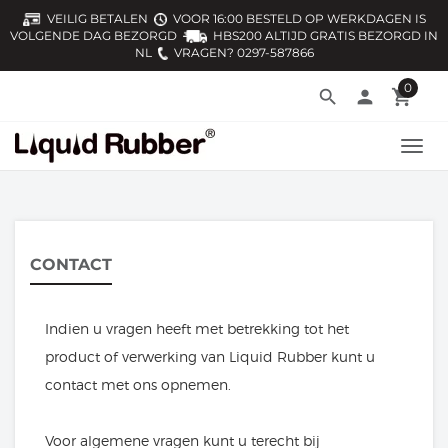
VEILIG BETALEN
VOOR 16:00 BESTELD OP WERKDAGEN IS
VOLGENDE DAG BEZORGD
HBS200 ALTIJD GRATIS BEZORGD IN
NL
VRAGEN? 0297-587866
0
search
person
local_grocery_store
TOGG
NAVI
CONTACT
Indien u vragen heeft met betrekking tot het
product of verwerking van Liquid Rubber kunt u
contact met ons opnemen.
Voor algemene vragen kunt u terecht bij